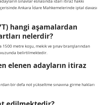
ayların sınavlar esnasında idari itiraz hakkı
çerisinde Ankara İdare Mahkemelerinde iptal davası
 (FYT) hangi aşamalardan
rtları nelerdir?
veya 1500 metre koşu, mekik ve şınav branşlarından
avuzunda belirtilmektedir.
den elenen adayların itiraz
ardan bir defa not yükseltme sınavına girme hakları
at edilmektedir?