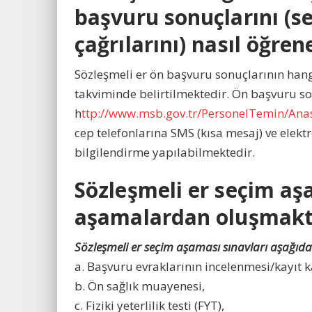
başvuru sonuçlarını (s
çağrılarını) nasıl öğre
Sözleşmeli er ön başvuru sonuçlarının hang
takviminde belirtilmektedir. Ön başvuru son
h
ttp://www.msb.gov.tr/PersonelTemin/Ana
cep telefonlarına SMS (kısa mesaj) ve elekt
bilgilendirme yapılabilmektedir.
Sözleşmeli er seçim aş
aşamalardan oluşmakt
Sözleşmeli er seçim aşaması sınavları aşağı
a. Başvuru evraklarının incelenmesi/kayıt ka
b. Ön sağlık muayenesi,
c. Fiziki yeterlilik testi (FYT),