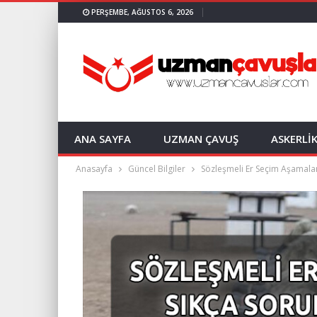
PERŞEMBE, AĞUSTOS 6, 2026
ANA SAYFA
UZMAN ÇAVUŞ
ASKERLİ
Anasayfa
Güncel Bilgiler
Sözleşmeli Er Seçim Aşamalar