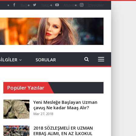
Beğen
Takip Et
Aboneler
İzleyiciler
BİLGİLER
SORULAR
Popüler Yazılar
Yeni Mesleğe Başlayan Uzman
çavuş Ne kadar Maaş Alır?
Mar 27, 2018
2018 SÖZLEŞMELİ ER UZMAN
ERBAŞ ALIMI, EN AZ İLKOKUL