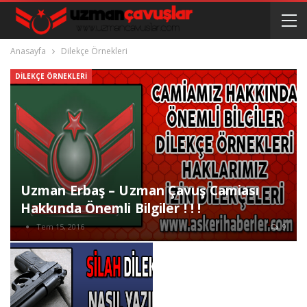
Anasayfa
Dilekçe Örnekleri
DILEKÇE ÖRNEKLERI
Uzman Erbaş – Uzman Çavuş Camiası
Hakkında Önemli Bilgiler ! ! !
Tem 15, 2016
9