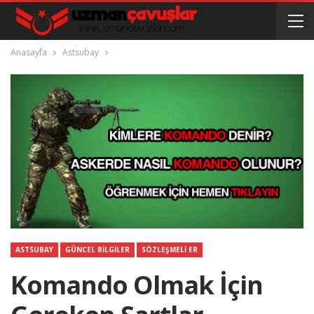
Anasayfa
Astsubay
ASTSUBAY
GÜNCEL BILGILER
SÖZLEŞMELI ER
Komando Olmak İçin