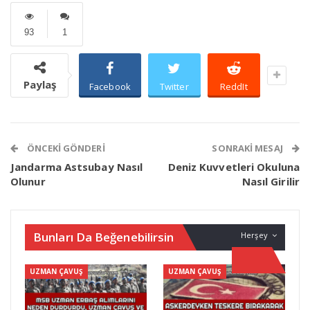
93
1
Paylaş
Facebook
Twitter
ReddIt
ÖNCEKI GÖNDERI
SONRAKI MESAJ
Jandarma Astsubay Nasıl
Deniz Kuvvetleri Okuluna
Olunur
Nasıl Girilir
Bunları Da Beğenebilirsin
Herşey
UZMAN ÇAVUŞ
UZMAN ÇAVUŞ